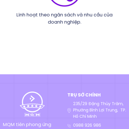
Linh hoạt theo ngân sách và nhu cầu của
doanh nghiệp.
TRỤ SỞ CHÍNH
235/29 Đặng Thùy Trâm,
Phường Bình Lợi Trung, TP.
Hồ Chí Minh
MQM tiên phong ứng
0988 926 986