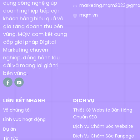
dụng công nghệ giúp
marketing.mqm2023@gmai
doanh nghiệp tiếp cận
mqm.vn
khách hàng hiệu quả và
gia tăng doanh thu bền
vững. MQM cam kết cung
cấp giải pháp Digital
Marketing chuyên
nghiệp, đồng hành lâu
dài và mang lại giá trị
bền vững
.
LIÊN KẾT NHANH
DỊCH VỤ
Về chúng tôi
Thiết Kế Website Bán Hàng
Chuẩn SEO
Lĩnh vực hoạt động
Dịch Vụ Chăm Sóc Website
Dự án
Dịch Vụ Chăm Sóc Fanpage
Tin tức