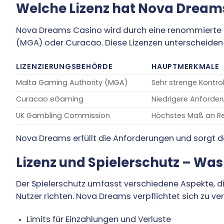
Welche Lizenz hat Nova Dream
Nova Dreams Casino wird durch eine renommierte R
(MGA) oder Curacao. Diese Lizenzen unterscheiden 
LIZENZIERUNGSBEHÖRDE
HAUPTMERKMALE
Malta Gaming Authority (MGA)
Sehr strenge Kontro
Curacao eGaming
Niedrigere Anforder
UK Gambling Commission
Höchstes Maß an Reg
Nova Dreams erfüllt die Anforderungen und sorgt d
Lizenz und Spielerschutz – Wa
Der Spielerschutz umfasst verschiedene Aspekte, die
Nutzer richten. Nova Dreams verpflichtet sich zu v
Limits für Einzahlungen und Verluste