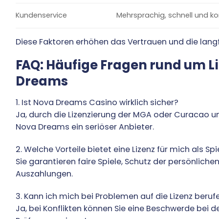
Kundenservice
Mehrsprachig, schnell und 
Diese Faktoren erhöhen das Vertrauen und die langfr
FAQ: Häufige Fragen rund um Li
Dreams
1. Ist Nova Dreams Casino wirklich sicher?
Ja, durch die Lizenzierung der MGA oder Curacao un
Nova Dreams ein seriöser Anbieter.
2. Welche Vorteile bietet eine Lizenz für mich als Spi
Sie garantieren faire Spiele, Schutz der persönlich
Auszahlungen.
3. Kann ich mich bei Problemen auf die Lizenz beruf
Ja, bei Konflikten können Sie eine Beschwerde bei 