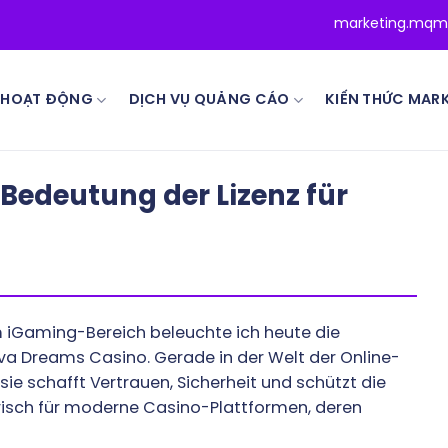
marketing.mq
C HOẠT ĐỘNG
DỊCH VỤ QUẢNG CÁO
KIẾN THỨC MAR
Bedeutung der Lizenz für
im iGaming-Bereich beleuchte ich heute die
ova Dreams Casino. Gerade in der Welt der Online-
 sie schafft Vertrauen, Sicherheit und schützt die
risch für moderne Casino-Plattformen, deren