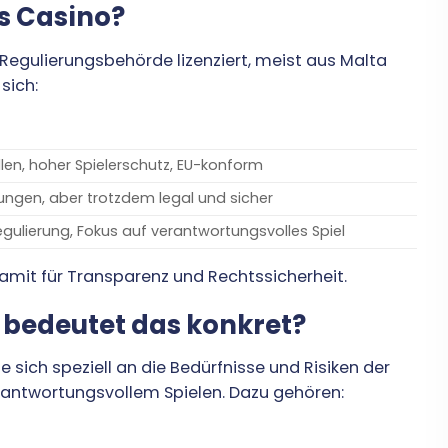
s Casino?
egulierungsbehörde lizenziert, meist aus Malta
sich:
llen, hoher Spielerschutz, EU-konform
ungen, aber trotzdem legal und sicher
ulierung, Fokus auf verantwortungsvolles Spiel
amit für Transparenz und Rechtssicherheit.
s bedeutet das konkret?
 sich speziell an die Bedürfnisse und Risiken der
erantwortungsvollem Spielen. Dazu gehören: