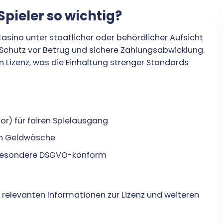
Spieler so wichtig?
Casino unter staatlicher oder behördlicher Aufsicht
n, Schutz vor Betrug und sichere Zahlungsabwicklung.
 Lizenz, was die Einhaltung strenger Standards
) für fairen Spielausgang
on Geldwäsche
sbesondere DSGVO-konform
e relevanten Informationen zur Lizenz und weiteren