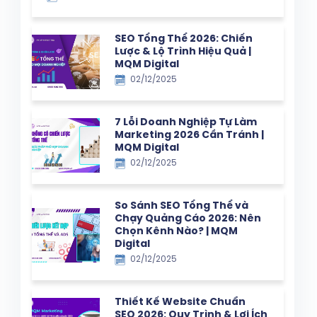
SEO Tổng Thể 2026: Chiến
Lược & Lộ Trình Hiệu Quả |
MQM Digital
02/12/2025
7 Lỗi Doanh Nghiệp Tự Làm
Marketing 2026 Cần Tránh |
MQM Digital
02/12/2025
So Sánh SEO Tổng Thể và
Chạy Quảng Cáo 2026: Nên
Chọn Kênh Nào? | MQM
Digital
02/12/2025
Thiết Kế Website Chuẩn
SEO 2026: Quy Trình & Lợi Ích