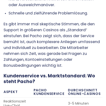
oder Ausweichmanöver.
Schnelle und zielführende Problemlösung.
Es gibt immer mal skeptische Stimmen, die den
Support in größeren Casinos als „Standard“
einstufen. Bei Pacho zeigt sich, dass der Service
bemüht ist, auch komplexere Anliegen umfassend
und individuell zu bearbeiten. Die Mitarbeiter
nehmen sich Zeit, was gerade bei Fragen zu
Zahlungen, Kontoeinstellungen oder
Bonusbedingungen wichtig ist.
Kundenservice vs. Marktstandard: Wo
steht Pacho?
PACHO
DURCHSCHNITT
ASPEKT
KUNDENSERVICE
ONLINE-CASINOS
Reaktionszeit
3-5 Minuten
Live-Chat