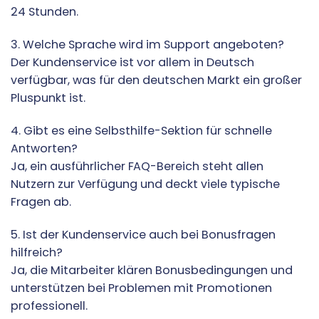
24 Stunden.
3. Welche Sprache wird im Support angeboten?
Der Kundenservice ist vor allem in Deutsch
verfügbar, was für den deutschen Markt ein großer
Pluspunkt ist.
4. Gibt es eine Selbsthilfe-Sektion für schnelle
Antworten?
Ja, ein ausführlicher FAQ-Bereich steht allen
Nutzern zur Verfügung und deckt viele typische
Fragen ab.
5. Ist der Kundenservice auch bei Bonusfragen
hilfreich?
Ja, die Mitarbeiter klären Bonusbedingungen und
unterstützen bei Problemen mit Promotionen
professionell.