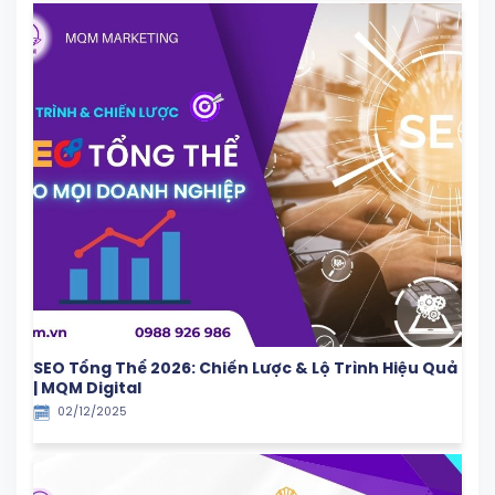
SEO Tổng Thể 2026: Chiến Lược & Lộ Trình Hiệu Quả
| MQM Digital
02/12/2025