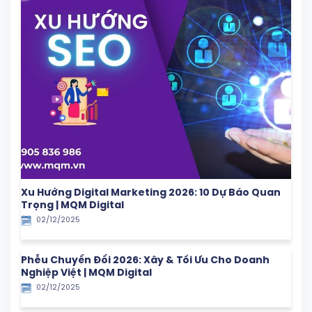
Xu Hướng Digital Marketing 2026: 10 Dự Báo Quan
Trọng | MQM Digital
02/12/2025
Phễu Chuyển Đổi 2026: Xây & Tối Ưu Cho Doanh
Nghiệp Việt | MQM Digital
02/12/2025