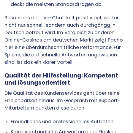
deckt die meisten Standardfragen ab.
Besonders der Live-Chat fällt positiv auf, weil er
nicht nur schnell, sondern auch durchgängg in
Deutsch betreut wird. Im Vergleich zu anderen
Online-Casinos am deutschen Markt zeigt Pacho
hier eine überdurchschnittliche Performance. Für
Spieler, die auf schnelle Antworten angewiesen
sind, ist das ein klarer Vorteil.
Qualität der Hilfestellung: Kompetent
und lösungsorientiert
Die Qualität des Kundenservices geht über reine
Erreichbarkeit hinaus. Im Gespräch mit Support-
Mitarbeitern punkten diese durch:
Freundliches und professionelles Auftreten.
Klare, verständliche Antworten ohne Floskeln