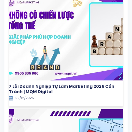
7 Lỗi Doanh Nghiệp Tự Làm Marketing 2026 Cần
Tránh | MQM Digital
02/12/2025