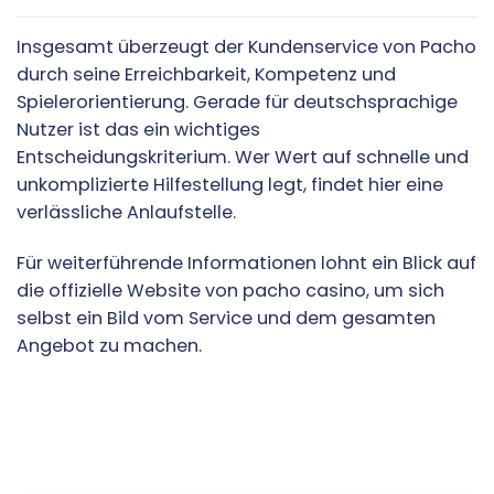
Insgesamt überzeugt der Kundenservice von Pacho
durch seine Erreichbarkeit, Kompetenz und
Spielerorientierung. Gerade für deutschsprachige
Nutzer ist das ein wichtiges
Entscheidungskriterium. Wer Wert auf schnelle und
unkomplizierte Hilfestellung legt, findet hier eine
verlässliche Anlaufstelle.
Für weiterführende Informationen lohnt ein Blick auf
die offizielle Website von
pacho casino
, um sich
selbst ein Bild vom Service und dem gesamten
Angebot zu machen.