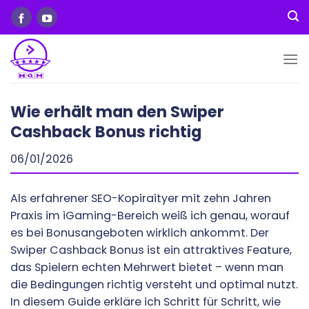
Skip
to
content
Wie erhält man den Swiper
Cashback Bonus richtig
06/01/2026
Als erfahrener SEO-Kopiraityer mit zehn Jahren
Praxis im iGaming-Bereich weiß ich genau, worauf
es bei Bonusangeboten wirklich ankommt. Der
Swiper Cashback Bonus ist ein attraktives Feature,
das Spielern echten Mehrwert bietet – wenn man
die Bedingungen richtig versteht und optimal nutzt.
In diesem Guide erkläre ich Schritt für Schritt, wie