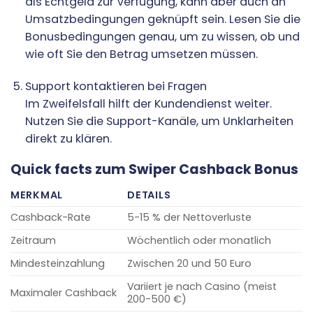
als Echtgeld zur Verfügung, kann aber auch an
Umsatzbedingungen geknüpft sein. Lesen Sie die
Bonusbedingungen genau, um zu wissen, ob und
wie oft Sie den Betrag umsetzen müssen.
Support kontaktieren bei Fragen
Im Zweifelsfall hilft der Kundendienst weiter.
Nutzen Sie die Support-Kanäle, um Unklarheiten
direkt zu klären.
Quick facts zum Swiper Cashback Bonus
MERKMAL
DETAILS
Cashback-Rate
5-15 % der Nettoverluste
Zeitraum
Wöchentlich oder monatlich
Mindesteinzahlung
Zwischen 20 und 50 Euro
Variiert je nach Casino (meist
Maximaler Cashback
200-500 €)