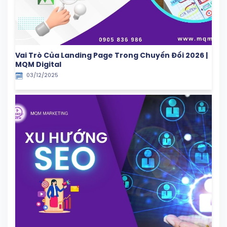
Vai Trò Của Landing Page Trong Chuyển Đổi 2026 |
MQM Digital
03/12/2025