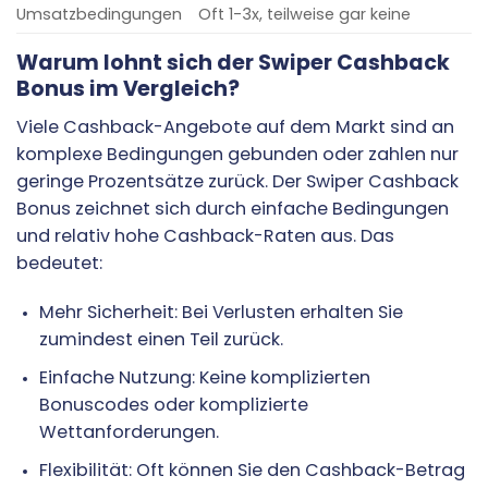
Umsatzbedingungen
Oft 1-3x, teilweise gar keine
Warum lohnt sich der Swiper Cashback
Bonus im Vergleich?
Viele Cashback-Angebote auf dem Markt sind an
komplexe Bedingungen gebunden oder zahlen nur
geringe Prozentsätze zurück. Der Swiper Cashback
Bonus zeichnet sich durch einfache Bedingungen
und relativ hohe Cashback-Raten aus. Das
bedeutet:
Mehr Sicherheit: Bei Verlusten erhalten Sie
zumindest einen Teil zurück.
Einfache Nutzung: Keine komplizierten
Bonuscodes oder komplizierte
Wettanforderungen.
Flexibilität: Oft können Sie den Cashback-Betrag