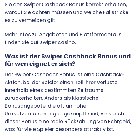
Sie den Swiper Cashback Bonus korrekt erhalten,
worauf Sie achten müssen und welche Fallstricke
es zu vermeiden gilt.
Mehr Infos zu Angeboten und Plattformdetails
finden Sie auf
swiper casino
.
Was ist der Swiper Cashback Bonus und
für wen eignet er sich?
Der Swiper Cashback Bonus ist eine Cashback-
Aktion, bei der Spieler einen Teil ihrer Verluste
innerhalb eines bestimmten Zeitraums
zurückerhalten. Anders als klassische
Bonusangebote, die oft an hohe
Umsatzanforderungen geknüpft sind, verspricht
dieser Bonus eine reale Rückzahlung von Echtgeld,
was für viele Spieler besonders attraktiv ist.