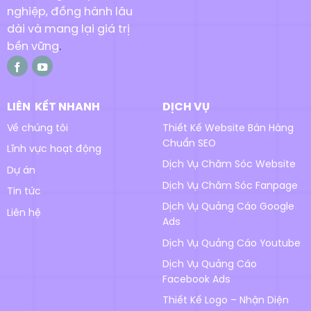
nghiệp, đồng hành lâu
dài và mang lại giá trị
bền vững
.
LIÊN KẾT NHANH
DỊCH VỤ
Về chúng tôi
Thiết Kế Website Bán Hàng
Chuẩn SEO
Lĩnh vực hoạt động
Dịch Vụ Chăm Sóc Website
Dự án
Dịch Vụ Chăm Sóc Fanpage
Tin tức
Dịch Vụ Quảng Cáo Google
Liên hệ
Ads
Dịch Vụ Quảng Cáo Youtube
Dịch Vụ Quảng Cáo
Facebook Ads
Thiết Kế Logo – Nhận Diện