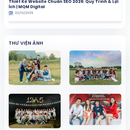
Thiết Kế Website Chuẩn SEO 2026: Quy Trình & Lợi
Ích | MQM Digital
02/12/2025
THƯ VIỆN ẢNH