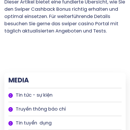
Dieser Artikel bietet eine fundierte Übersicht, wie Sie
den Swiper Cashback Bonus richtig erhalten und
optimal einsetzen. Für weiterführende Details
besuchen Sie gerne das
swiper casino
Portal mit
täglich aktualisierten Angeboten und Tests.
MEDIA
Tin tức - sự kiện
Truyền thông báo chí
Tin tuyển dụng