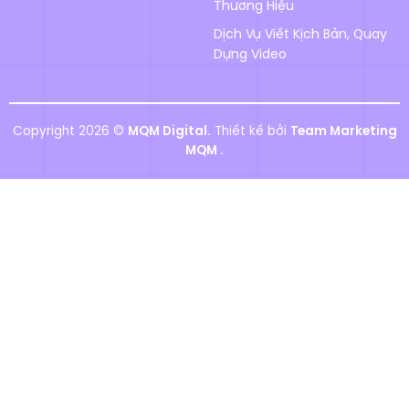
Thương Hiệu
Dịch Vụ Viết Kịch Bản, Quay
Dựng Video
Copyright 2026 ©
MQM Digital.
Thiết kế bởi
Team Marketing
MQM .