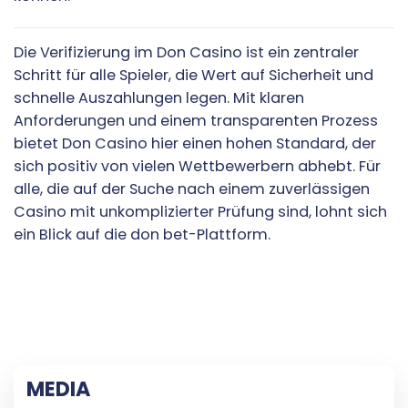
Die Verifizierung im Don Casino ist ein zentraler
Schritt für alle Spieler, die Wert auf Sicherheit und
schnelle Auszahlungen legen. Mit klaren
Anforderungen und einem transparenten Prozess
bietet Don Casino hier einen hohen Standard, der
sich positiv von vielen Wettbewerbern abhebt. Für
alle, die auf der Suche nach einem zuverlässigen
Casino mit unkomplizierter Prüfung sind, lohnt sich
ein Blick auf die
don bet
-Plattform.
MEDIA