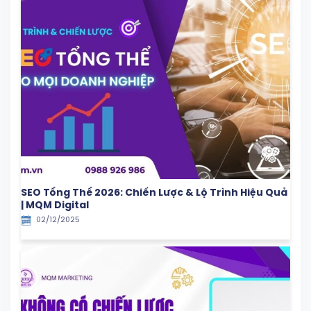
SEO Tổng Thể 2026: Chiến Lược & Lộ Trình Hiệu Quả
| MQM Digital
02/12/2025