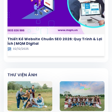
Thiết Kế Website Chuẩn SEO 2026: Quy Trình & Lợi
Ích | MQM Digital
02/12/2025
THƯ VIỆN ẢNH