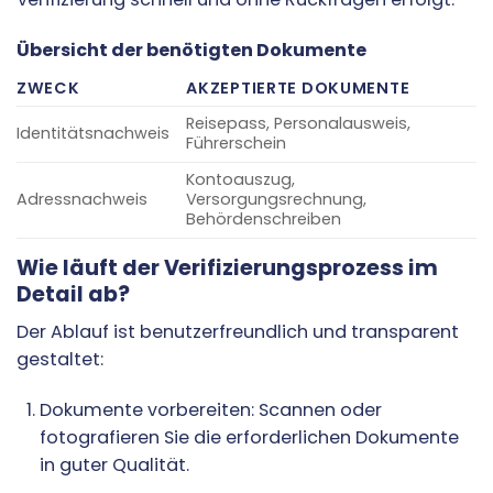
Verifizierung schnell und ohne Rückfragen erfolgt.
Übersicht der benötigten Dokumente
ZWECK
AKZEPTIERTE DOKUMENTE
Reisepass, Personalausweis,
Identitätsnachweis
Führerschein
Kontoauszug,
Adressnachweis
Versorgungsrechnung,
Behördenschreiben
Wie läuft der Verifizierungsprozess im
Detail ab?
Der Ablauf ist benutzerfreundlich und transparent
gestaltet:
Dokumente vorbereiten: Scannen oder
fotografieren Sie die erforderlichen Dokumente
in guter Qualität.