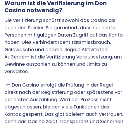
Warum ist die Verifizierung im Don
Casino notwendig?
Die Verifizierung schützt sowohl das Casino als
auch den Spieler. Sie garantiert, dass nur echte
Personen mit gültigen Daten Zugriff auf das Konto
haben. Dies verhindert Identitätsmissbrauch,
Geldwäsche und andere illegale Aktivitäten.
Außerdem ist die Verifizierung Voraussetzung, um
Gewinne auszahlen zu können und Limits zu
verwalten.
Im Don Casino erfolgt die Prüfung in der Regel
direkt nach der Registrierung oder spätestens vor
der ersten Auszahlung. Wird der Prozess nicht
abgeschlossen, bleiben viele Funktionen des
Kontos gesperrt. Das gibt Spielern auch Vertrauen,
denn das Casino zeigt Transparenz und Sicherheit.