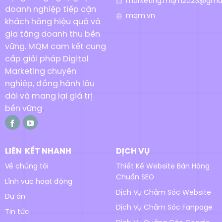
marketing.mqm2023@gmai
doanh nghiệp tiếp cận
mqm.vn
khách hàng hiệu quả và
gia tăng doanh thu bền
vững. MQM cam kết cung
cấp giải pháp Digital
Marketing chuyên
nghiệp, đồng hành lâu
dài và mang lại giá trị
bền vững
.
LIÊN KẾT NHANH
DỊCH VỤ
Về chúng tôi
Thiết Kế Website Bán Hàng
Chuẩn SEO
Lĩnh vực hoạt động
Dịch Vụ Chăm Sóc Website
Dự án
Dịch Vụ Chăm Sóc Fanpage
Tin tức