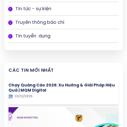
Tin tức - sự kiện
Truyền thông báo chí
Tin tuyển dụng
CÁC TIN MỚI NHẤT
Chạy Quảng Cáo 2026: Xu Hướng & Giải Pháp Hiệu
Quả | MQM Digital
03/12/2025