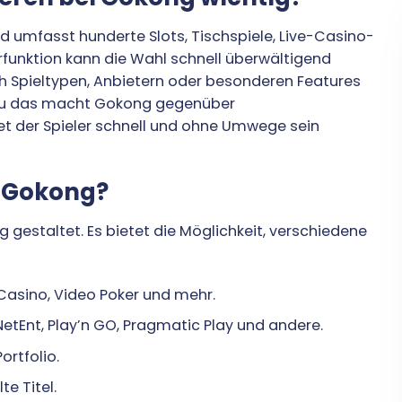
d umfasst hunderte Slots, Tischspiele, Live-Casino-
erfunktion kann die Wahl schnell überwältigend
ch Spieltypen, Anbietern oder besonderen Features
enau das macht Gokong gegenüber
et der Spieler schnell und ohne Umwege sein
ei Gokong?
ig gestaltet. Es bietet die Möglichkeit, verschiedene
e-Casino, Video Poker und mehr.
NetEnt, Play’n GO, Pragmatic Play und andere.
ortfolio.
e Titel.