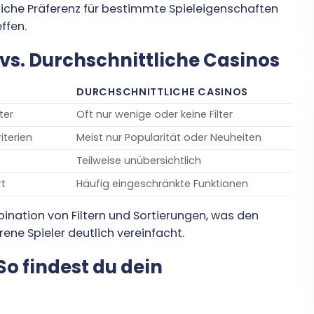
liche Präferenz für bestimmte Spieleigenschaften
ffen.
vs. Durchschnittliche Casinos
DURCHSCHNITTLICHE CASINOS
ter
Oft nur wenige oder keine Filter
iterien
Meist nur Popularität oder Neuheiten
Teilweise unübersichtlich
rt
Häufig eingeschränkte Funktionen
ination von Filtern und Sortierungen, was den
ene Spieler deutlich vereinfacht.
So findest du dein