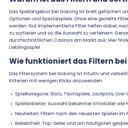
Das Spielangebot bei Gokong ist breit gefächert un
Optionen und Spezialspiele. Ohne eine gezielte Filt
werden. Gut implementierte Filter helfen dabei, na
zu sortieren und so die Auswahl zu verfeinern. G
durchschnittlichen Casinos am Markt aus: Hier find
Lieblingsspiel.
Wie funktioniert das Filtern b
Das Filtersystem bei Gokong ist intuitiv und vielseit
Kriterien mit wenigen Klicks anzuwenden:
Spielkategorie: Slots, Tischspiele, Jackpots, Liv
Spielanbieter: Auswahl bekannter Entwickler wie 
Neuheiten: Filtern nach den neuesten Spielen im P
Beliebtheit: Top-Seller und am häufigsten gespielt