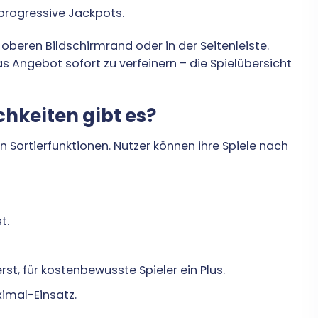
 progressive Jackpots.
oberen Bildschirmrand oder in der Seitenleiste.
s Angebot sofort zu verfeinern – die Spielübersicht
hkeiten gibt es?
 Sortierfunktionen. Nutzer können ihre Spiele nach
t.
t, für kostenbewusste Spieler ein Plus.
imal-Einsatz.