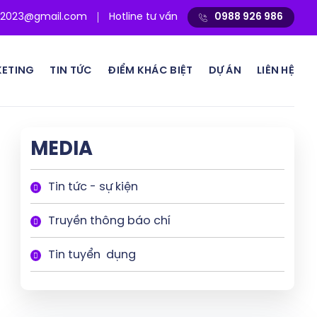
m2023@gmail.com
Hotline tư vấn
0988 926 986
KETING
TIN TỨC
ĐIỂM KHÁC BIỆT
DỰ ÁN
LIÊN HỆ
MEDIA
Tin tức - sự kiện
Truyền thông báo chí
Tin tuyển dụng