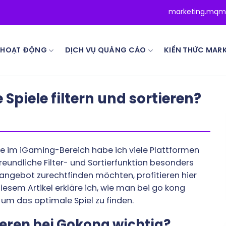
marketing.mq
C HOẠT ĐỘNG
DỊCH VỤ QUẢNG CÁO
KIẾN THỨC MAR
piele filtern und sortieren?
se im iGaming-Bereich habe ich viele Plattformen
reundliche Filter- und Sortierfunktion besonders
elangebot zurechtfinden möchten, profitieren hier
diesem Artikel erkläre ich, wie man bei
go kong
n, um das optimale Spiel zu finden.
ieren bei Gokong wichtig?