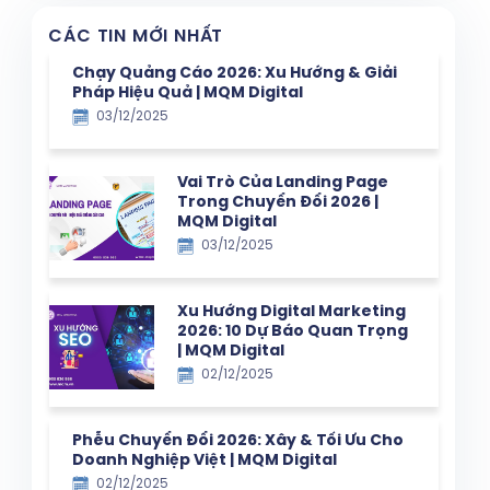
CÁC TIN MỚI NHẤT
Chạy Quảng Cáo 2026: Xu Hướng & Giải
Pháp Hiệu Quả | MQM Digital
03/12/2025
Vai Trò Của Landing Page
Trong Chuyển Đổi 2026 |
MQM Digital
03/12/2025
Xu Hướng Digital Marketing
2026: 10 Dự Báo Quan Trọng
| MQM Digital
02/12/2025
Phễu Chuyển Đổi 2026: Xây & Tối Ưu Cho
Doanh Nghiệp Việt | MQM Digital
02/12/2025