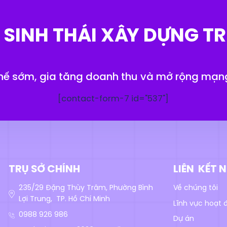
 SINH THÁI XÂY DỰNG T
thế sớm, gia tăng doanh thu và mở rộng mạn
[contact-form-7 id="537"]
TRỤ SỞ CHÍNH
LIÊN KẾT 
235/29 Đặng Thùy Trâm, Phường Bình
Về chúng tôi
Lợi Trung, TP. Hồ Chí Minh
Lĩnh vực hoạt
0988 926 986
Dự án