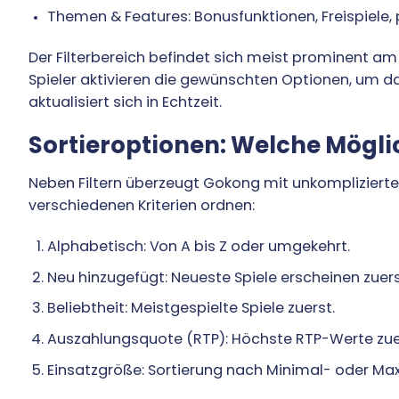
Themen & Features: Bonusfunktionen, Freispiele,
Der Filterbereich befindet sich meist prominent am 
Spieler aktivieren die gewünschten Optionen, um da
aktualisiert sich in Echtzeit.
Sortieroptionen: Welche Möglic
Neben Filtern überzeugt Gokong mit unkomplizierten
verschiedenen Kriterien ordnen:
Alphabetisch: Von A bis Z oder umgekehrt.
Neu hinzugefügt: Neueste Spiele erscheinen zuers
Beliebtheit: Meistgespielte Spiele zuerst.
Auszahlungsquote (RTP): Höchste RTP-Werte zuers
Einsatzgröße: Sortierung nach Minimal- oder Max