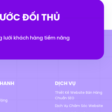
RƯỚC ĐỐI THỦ
g lưới khách hàng tiềm năng
NHANH
DỊCH VỤ
Thiết Kế Website Bán Hàng
Chuẩn SEO
 động
Dịch Vụ Chăm Sóc Website